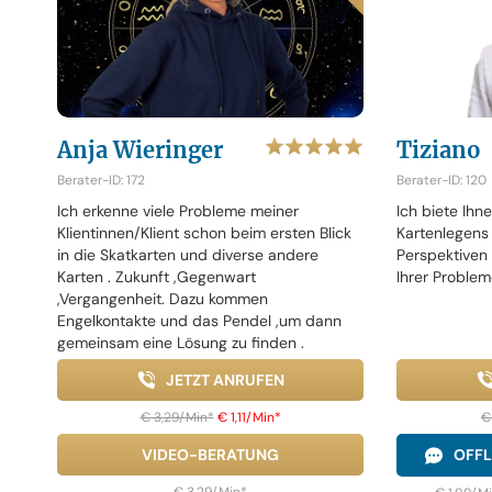
Anja Wieringer
Tiziano
Berater-ID: 172
Berater-ID: 120
Ich erkenne viele Probleme meiner
Ich biete Ihne
Klientinnen/Klient schon beim ersten Blick
Kartenlegens 
in die Skatkarten und diverse andere
Perspektiven
Karten . Zukunft ,Gegenwart
Ihrer Problem
,Vergangenheit. Dazu kommen
Engelkontakte und das Pendel ,um dann
gemeinsam eine Lösung zu finden .
JETZT ANRUFEN
€ 3,29/Min
*
€ 1,11/Min
*
€
VIDEO-BERATUNG
OFFL