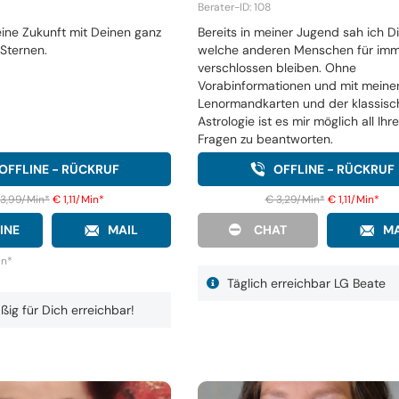
Berater-ID: 108
Deine Zukunft mit Deinen ganz
Bereits in meiner Jugend sah ich D
Sternen.
welche anderen Menschen für im
verschlossen bleiben. Ohne
Vorabinformationen und mit meine
Lenormandkarten und der klassisc
Astrologie ist es mir möglich all Ihr
Fragen zu beantworten.
OFFLINE - RÜCKRUF
OFFLINE - RÜCKRUF
 3,99/Min
*
€ 1,11/Min
*
€ 3,29/Min
*
€ 1,11/Min
*
INE
MAIL
CHAT
MA
in
*
Täglich erreichbar LG Beate
ig für Dich erreichbar!