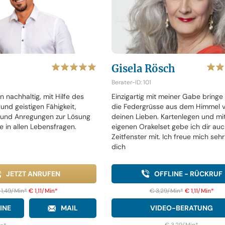
Gisela Rösch
Berater-ID: 101
n nachhaltig, mit Hilfe des
Einzigartig mit meiner Gabe bringe 
und geistigen Fähigkeit,
die Federgrüsse aus dem Himmel 
 und Anregungen zur Lösung
deinen Lieben. Kartenlegen und mi
e in allen Lebensfragen.
eigenen Orakelset gebe ich dir auc
Zeitfenster mit. Ich freue mich sehr
dich
JETZT ANRUFEN
OFFLINE - RÜCKRUF
 1,49/Min
*
€ 1,11/Min
*
€ 3,29/Min
*
€ 1,11/Min
*
INE
MAIL
VIDEO-BERATUNG