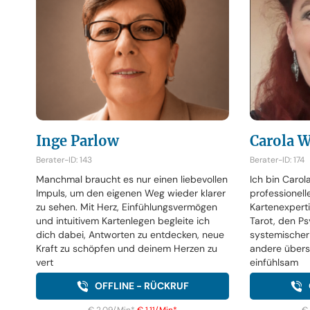
Inge Parlow
Carola W
Berater-ID: 143
Berater-ID: 174
Manchmal braucht es nur einen liebevollen
Ich bin Carol
Impuls, um den eigenen Weg wieder klarer
professionell
zu sehen. Mit Herz, Einfühlungsvermögen
Kartenexperti
und intuitivem Kartenlegen begleite ich
Tarot, den P
dich dabei, Antworten zu entdecken, neue
systemischer 
Kraft zu schöpfen und deinem Herzen zu
andere überse
vert
einfühlsam
OFFLINE - RÜCKRUF
€ 2,09/Min
*
€ 1,11/Min
*
€