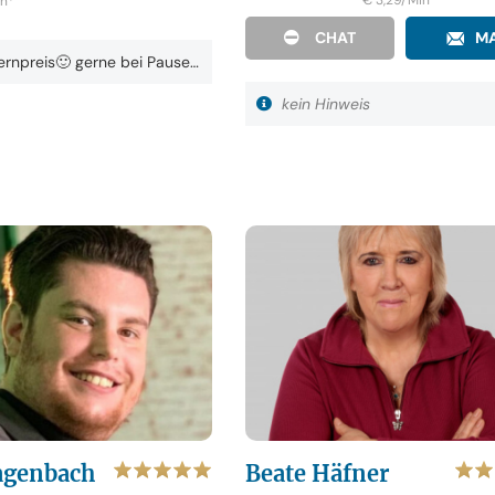
€ 3,29/Min
*
in
*
CHAT
MA
rnpreis🙂 gerne bei Pause…
kein Hinweis
genbach
Beate Häfner