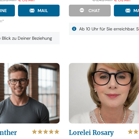
INE
MAIL
CHAT
MA
in
*
Ab 10 Uhr für Sie erreichbar. 
e Blick zu Deiner Beziehung
nther
Lorelei Rosary