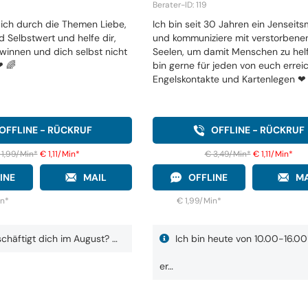
Berater-ID: 119
dich durch die Themen Liebe,
Ich bin seit 30 Jahren ein Jenseit
 Selbstwert und helfe dir,
und kommuniziere mit verstorbene
ewinnen und dich selbst nicht
Seelen, um damit Menschen zu helf
❤ 🌈
bin gerne für jeden von euch errei
Engelskontakte und Kartenlegen ❤ ️
OFFLINE - RÜCKRUF
OFFLINE - RÜCKRUF
 1,99/Min
*
€ 1,11/Min
*
€ 3,49/Min
*
€ 1,11/Min
*
INE
MAIL
OFFLINE
MA
in
*
€ 1,99/Min
*
häftigt dich im August? …
Ich bin heute von 10.00-16.0
er…