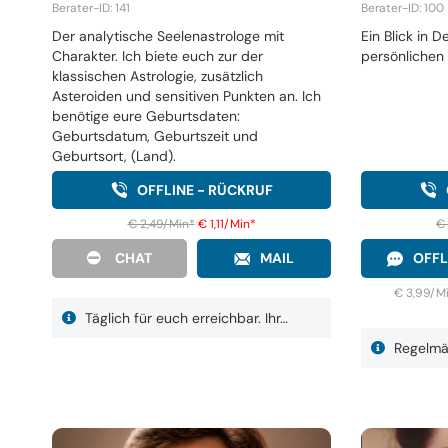
Berater-ID: 141
Berater-ID: 100
Der analytische Seelenastrologe mit
Ein Blick in 
Charakter. Ich biete euch zur der
persönlichen 
klassischen Astrologie, zusätzlich
Asteroiden und sensitiven Punkten an. Ich
benötige eure Geburtsdaten:
Geburtsdatum, Geburtszeit und
Geburtsort, (Land).
OFFLINE - RÜCKRUF
€ 2,49/Min
*
€ 1,11/Min
*
€
CHAT
MAIL
OFFL
€ 3,99/M
Täglich für euch erreichbar. Ihr…
Regelmäß