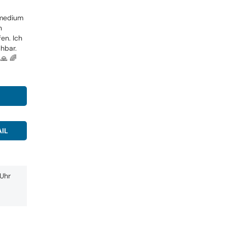
smedium
n
en. Ich
chbar.
🙏 🌈
IL
0Uhr