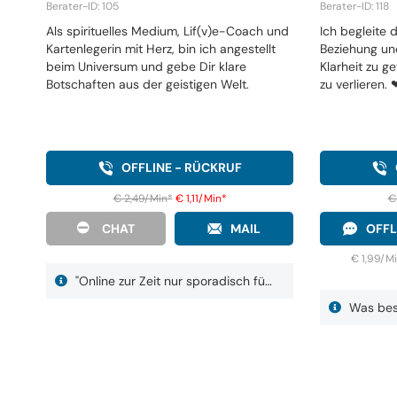
Berater-ID: 105
Berater-ID: 118
Als spirituelles Medium, Lif(v)e-Coach und
Ich begleite 
Kartenlegerin mit Herz, bin ich angestellt
Beziehung und
beim Universum und gebe Dir klare
Klarheit zu g
Botschaften aus der geistigen Welt.
zu verlieren. 
OFFLINE - RÜCKRUF
€ 2,49/Min
*
€ 1,11/Min
*
€
CHAT
MAIL
OFFL
€ 1,99/M
"Online zur Zeit nur sporadisch fü…
Was besc