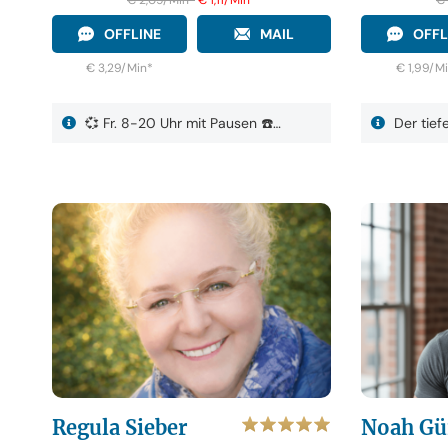
OFFLINE
MAIL
OFFL
€ 3,29/Min
*
€ 1,99/M
💞 Fr. 8-20 Uhr mit Pausen ☎️…
Der tief
Regula Sieber
Noah Gü