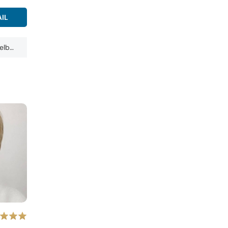
IL
Selb…