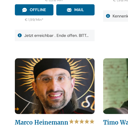
€ 3,29/Min
*
€ 1,99/M
OFFLINE
MAIL
Kennenle
€ 1,99/Min
*
Jetzt erreichbar . Ende offen. BITT…
Marco Heinemann
Timo Wa