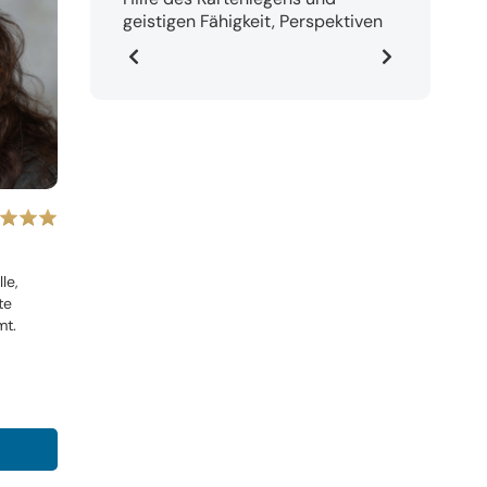
geistigen Fähigkeit, Perspektiven
und Anregungen zur Lösung Ihrer
Probleme in allen Lebensfragen.
le,
te
mt.