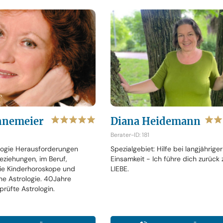
nnemeier
Diana Heidemann
Berater-ID: 181
ologie Herausforderungen
Spezialgebiet: Hilfe bei langjähriger
Beziehungen, im Beruf,
Einsamkeit - Ich führe dich zurück 
ie Kinderhoroskope und
LIEBE.
he Astrologie. 40Jahre
prüfte Astrologin.