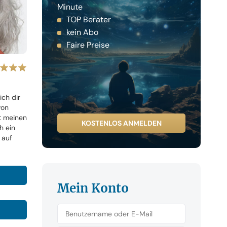
Minute
TOP Berater
kein Abo
Faire Preise
ich dir
von
t meinen
KOSTENLOS ANMELDEN
h ein
 auf
Mein Konto