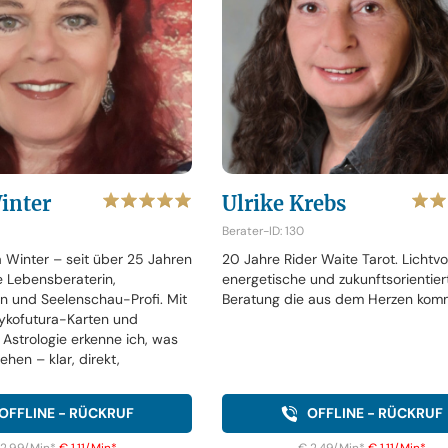
inter
Ulrike Krebs
Berater-ID: 130
a Winter – seit über 25 Jahren
20 Jahre Rider Waite Tarot. Lichtvol
e Lebensberaterin,
energetische und zukunftsorientier
n und Seelenschau-Profi. Mit
Beratung die aus dem Herzen kom
sykofutura-Karten und
Astrologie erkenne ich, was
hen – klar, direkt,
OFFLINE - RÜCKRUF
OFFLINE - RÜCKRUF
 2,99/Min
*
€ 1,11/Min
*
€ 2,49/Min
*
€ 1,11/Min
*