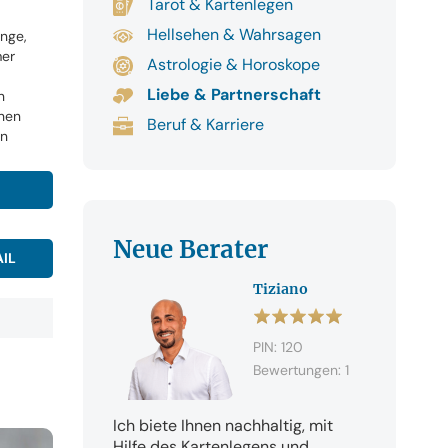
Tarot & Kartenlegen
Hellsehen & Wahrsagen
inge,
mer
Astrologie & Horoskope
Liebe & Partnerschaft
n
hen
Beruf & Karriere
en
Neue Berater
IL
Tiziano
PIN: 120
Bewertungen: 1
Ich biete Ihnen nachhaltig, mit
Hilfe des Kartenlegens und