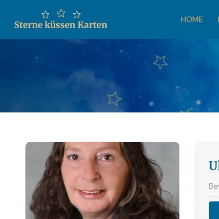
HOME
U
Be