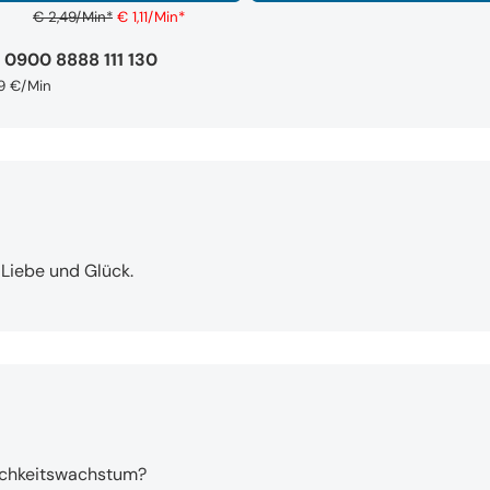
€ 2,49/Min
*
€ 1,11/Min
*
0900 8888 111 130
9 €/Min
 Liebe und Glück.
nlichkeitswachstum?