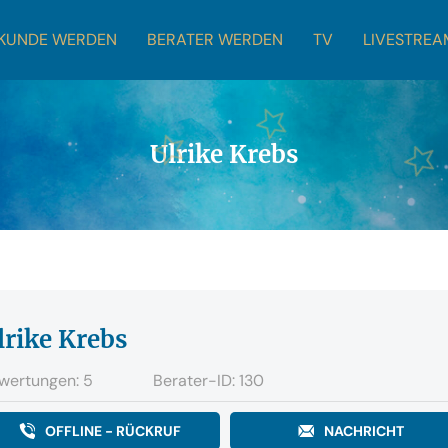
KUNDE WERDEN
BERATER WERDEN
TV
LIVESTREA
Ulrike Krebs
lrike Krebs
wertungen: 5
Berater-ID: 130
OFFLINE - RÜCKRUF
NACHRICHT