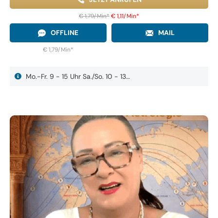
€ 1,79/Min
*
€ 1,11/Min
*
OFFLINE
MAIL
€ 1,79/Min
*
Mo.-Fr. 9 - 15 Uhr Sa./So. 10 - 13…