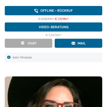
OFFLINE - RÜCKRUF
€ 3,29/Min
*
€ 1,11/Min
*
VIDEO-BERATUNG
€ 3,29/Min
*
CHAT
MAIL
kein Hinweis