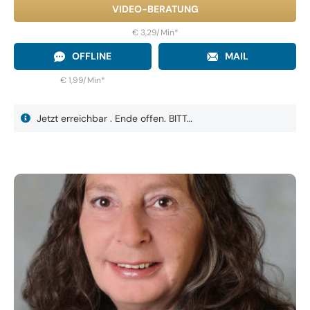
VIDEO-BERATUNG
€ 3,29/Min
*
OFFLINE
MAIL
€ 1,99/Min
*
Jetzt erreichbar . Ende offen. BITT…