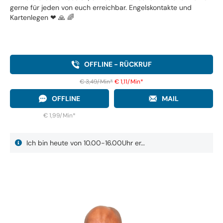
gerne für jeden von euch erreichbar. Engelskontakte und
Kartenlegen ❤ ️🙏 🌈
OFFLINE - RÜCKRUF
€ 3,49/Min
*
€ 1,11/Min
*
OFFLINE
MAIL
€ 1,99/Min
*
Ich bin heute von 10.00-16.00Uhr er…